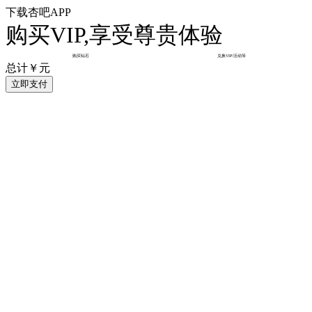
下载杏吧APP
购买VIP,享受尊贵体验
购买钻石
兑换VIP/活动等
总计￥
元
立即支付